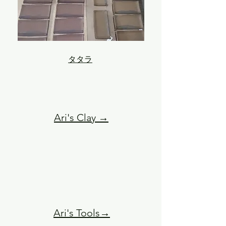
タタラ
Ari's Clay →
Ari's Tools→