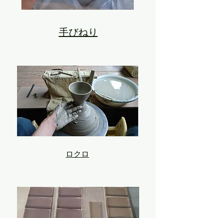
手びねり
​ロクロ