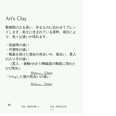
Ari's Clay
数種類の土を使い、作るものに合わせて
ブレン
ドします。粘土に
含まれている原料、成
分によ
り
、色々な違いが現れます
。
・収縮率の違い
・可塑性の違い
・釉薬を掛けた場合の色合いや、風合い、貫入
の入り方の違い
（貫入 --- 施釉(せゆう)陶磁器の釉面に現れた
ひび割れ）
More→ Glaze
・Firingした後の色合いの違い
More→ Firing
​例）
赤土（鉄分が多い）
白土（鉄分が少な
い）